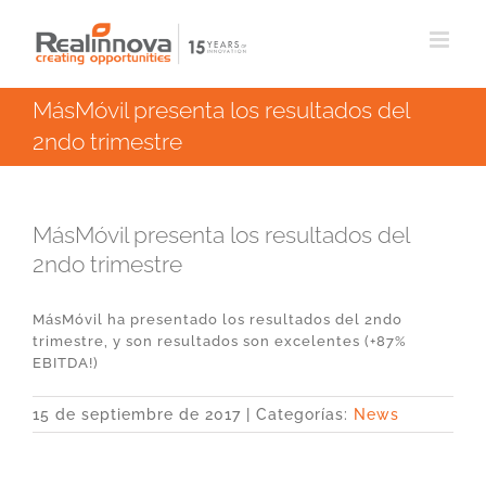
Saltar
al
contenido
MásMóvil presenta los resultados del
2ndo trimestre
MásMóvil presenta los resultados del
2ndo trimestre
MásMóvil ha presentado los resultados del 2ndo
trimestre, y son resultados son excelentes (+87%
EBITDA!)
15 de septiembre de 2017
|
Categorías:
News